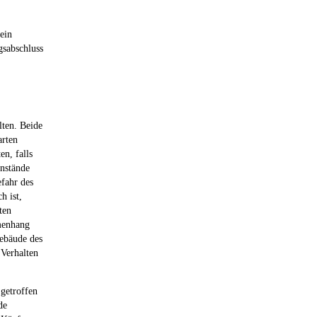
ein
gsabschluss
lten. Beide
arten
n, falls
enstände
fahr des
h ist,
ten
mmenhang
ebäude des
 Verhalten
getroffen
de