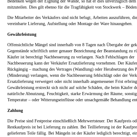
Bedenken wegen der Eignung der Wände, so hat er dies unverzüglich dem
mitzuteilen. Dies gilt ebenso für die Tragfähigkeit von Stockwerk – Böden
Die Mitarbeiter des Verkäufers sind nicht befugt, Arbeiten auszuführen, di
vereinbarte Lieferung, Aufstellung oder Montage der Ware hinausgehen.
Gewährleistung
Offensichtliche Mängel sind innerhalb von 8 Tagen nach Übergabe der gek
Gegenstände schriftlich unter genauer Bezeichnung der Beanstandung zu r
Käufer ist berechtigt Nachbesserung zu verlangen. Nach Fehlschlagen der
Nachbesserung kann der Verkäufer Ersatzlieferung vornehmen. Der Käufe
Rückgängig – machung des Vertrages (Wandlung) oder Herabsetzung des P
(Minderung) verlangen, wenn die Nachbesserung fehlschlägt oder der Verk
Ersatzlieferung verweigert oder nicht innerhalb angemessener Frist erbring
Gewährleistung erstreckt sich nicht auf solche Schäden, die beim Käufer d
natürliche Abnutzung, Feuchtigkeit, starke Erwärmung der Räume, sonstig
Temperatur – oder Witterungseinflüsse oder unsachgemäße Behandlung ent
Zahlung
Die Preise sind Festpreise einschließlich Mehrwertsteuer. Der Kaufpreis od
Restkaufpreis ist bei Lieferung zu zahlen. Bei Teillieferung ist der Kaufpre
gelieferten Teile fällig. Bei Mängeln ist der Käufer lediglich berechtigt, ei