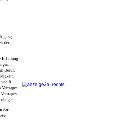
ätigung.
it der
e Erfüllung
angen,
en Beruf,
rdigkeit,
b von 8
s Vertrages
s Vertrages
erlangen.
n der
eist.