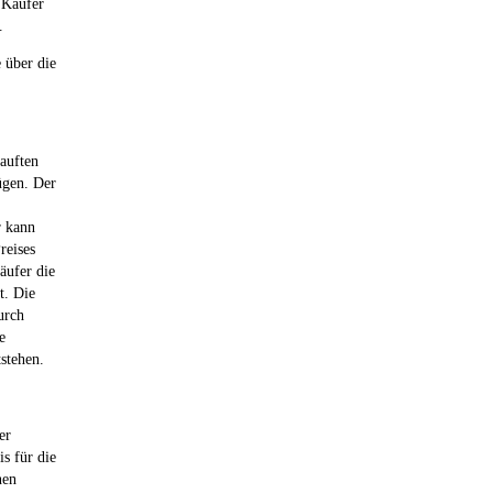
 Käufer
.
e über die
auften
ügen. Der
r kann
reises
äufer die
t. Die
urch
e
stehen.
er
is für die
nen