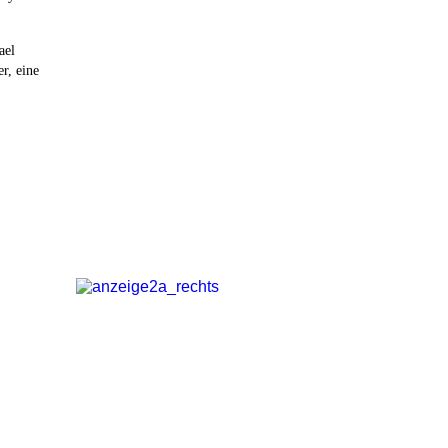
ael
r, eine