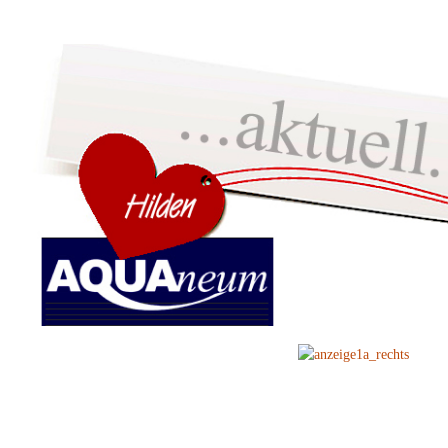
home
MATRATZEN
WASSERBETTEN
LATTENROSTE